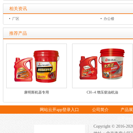
相关资讯
厂区
办公楼
推荐产品
康明斯机器专用
CH--4 增压柴油机油
网站云开app登录入口
公司简介
产品展
云开ap
Copyright © 20