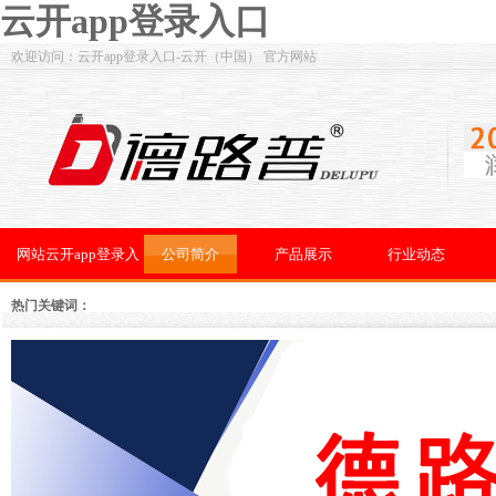
云开app登录入口
欢迎访问：云开app登录入口-云开（中国） 官方网站
网站云开app登录入
公司简介
产品展示
行业动态
口
热门关键词：