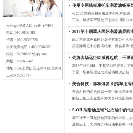
使用专用踏板摩托车润滑油畅享驾
引言 虽然购买和使用成本都相对低廉
工具。踏板车应该使用怎样的润滑油来
云开app登录入口-云开（中国）
2017第十届重庆国际润滑油展圆
电话: 010-89389488
由北京鼎成创赢国际展览有限公司承办的：
传真：010-80300726
庆国际展览中心圆满结束，展会秉承“
全国免费电话：400-9900-369
邮箱：529986302@qq.com
壳牌客场远征助威再起航，千里
网址：//igbtr.com/
2017年9月16日，中超第25轮赛
地址: 北京市房山区琉璃河镇琉璃河
于是一场客场远征助威活动再次起航！
工业区九区1号<
美合科技：厚积薄发 剑指车用润
美合科技的历史就是一部中国民营企业
的新三板上市企业珠海美合科技股份有
S-OIL润滑油是谁?让石油中的“
壕气冲天一直是沙特阿美的代名词，为
油供应上，大约每九桶石油中就有一桶