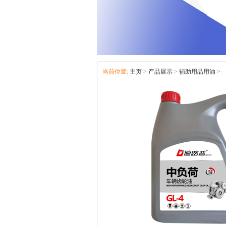
当前位置:
主页
>
产品展示
>
辅助用品用油
>