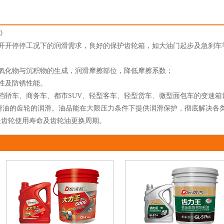
90
开开停停工况下的润滑需求，良好的保护齿轮箱，如大油门起步及急刹车
氧化物与沉积物的生成，润滑摩擦部位，降低摩擦系数；
性及防锈性能。
档轿车、商务车、都市SUV、轻型客车、轻型货车、微型面包车的变速箱
润滑油的齿轮的润滑。油品能在大限压力条件下提供润滑保护，彻底解决各
长齿轮使用寿命及齿轮油更换周期。