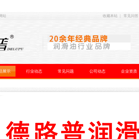
网站
收藏本站
|
常见问答
品展示
行业动态
常见问题
公司动态
企业资质