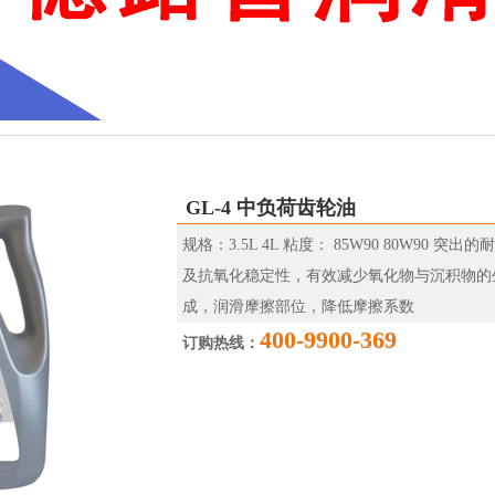
GL-4 中负荷齿轮油
规格：3.5L 4L 粘度： 85W90 80W90 突出的
及抗氧化稳定性，有效减少氧化物与沉积物的
成，润滑摩擦部位，降低摩擦系数
400-9900-369
订购热线：